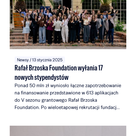
Newsy / 13 stycznia 2025
Rafał Brzoska Foundation wyłania 17
nowych stypendystów
Ponad 50 mln zł wyniosło łączne zapotrzebowanie
na finansowanie przedstawione w 613 aplikacjach
do V sezonu grantowego Rafał Brzoska
Foundation. Po wieloetapowej rekrutacji fundacja
wybrała 17 nowych laureatów. Dołączają oni do
społeczności, która wraz z nimi będzie liczyć 116
stypendystów i alumnów, związanych łącznie z 51