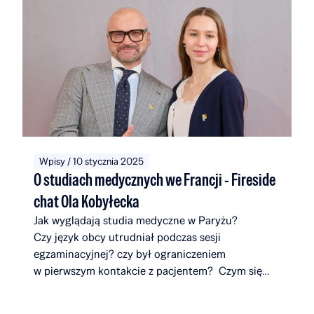
uczelniami i instytucjami w 14 krajach na całym
świecie. W ciągu pięciu edycji Rafał Brzoska
Foundation przeznaczyło na edukację i rozwój
talentów ponad 22 mln zł. Fundusze w 100%
pochodzą z inicjatywy TOP CHARITY, której
organizatorami są Omenaa Mensah i Rafał Brzoska
angażując przedstawicieli biznesu, kultury i sztuki
z całego świata.
Wpisy / 10 stycznia 2025
O studiach medycznych we Francji - Fireside
chat Ola Kobyłecka
Jak wyglądają studia medyczne w Paryżu?
Czy język obcy utrudniał podczas sesji
egzaminacyjnej? czy był ograniczeniem
w pierwszym kontakcie z pacjentem? Czym się
różnią uniwersytety we Francji od tych
w Polsce? Co zaskakuje ją najbardziej