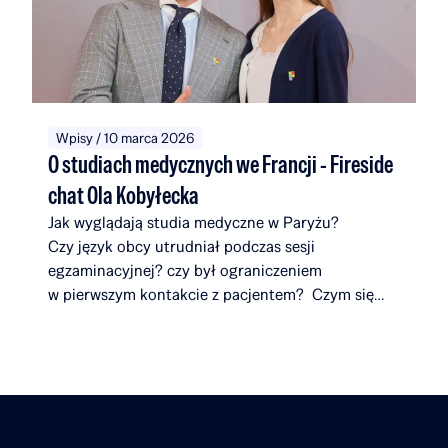
pochodzą z inicjatywy TOP CHARITY, której
organizatorami są Omenaa Mensah i Rafał Brzoska
angażując przedstawicieli biznesu, kultury i sztuki
z całego świata.
Wpisy / 10 marca 2026
O studiach medycznych we Francji - Fireside
chat Ola Kobyłecka
Jak wyglądają studia medyczne w Paryżu?
Czy język obcy utrudniał podczas sesji
egzaminacyjnej? czy był ograniczeniem
w pierwszym kontakcie z pacjentem? Czym się
różnią uniwersytety we Francji od tych
w Polsce? Co zaskakuje ją najbardziej
na studiach? W najnowszym
odcinku Fireside Chat Rafał Brzoska rozmawia
z Olą Kobyłecką – Stypendystką Rafał Brzoska
Foundation, która opowiada o swojej drodze