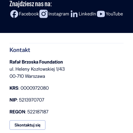
Znajdziesz nas na:
do medycyny, badaniach nad onkologią, studiach
w Paryżu oraz planach powrotu do Polski.
Facebook
Instagram
LinkedIn
YouTube
To rozmowa o ambicji, odwadze w podejmowaniu
wyzwań i przekonaniu, że zdobywanie
doświadczeń za granicą […]
Kontakt
Rafał Brzoska Foundation
ul. Heleny Kozłowskiej 1/43
00-710 Warszawa
KRS
: 0000972080
NIP
: 5213970707
REGON
: 522187187
Skontaktuj się