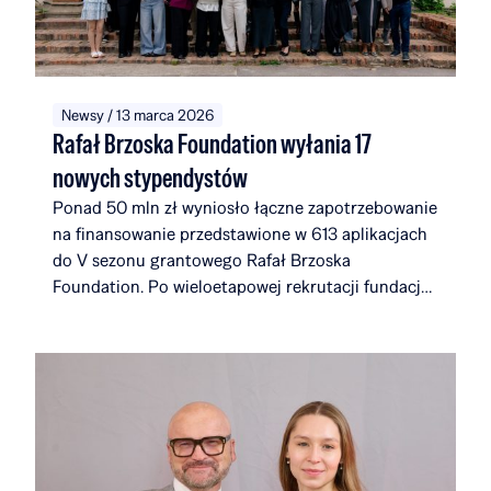
Newsy / 13 marca 2026
Rafał Brzoska Foundation wyłania 17
nowych stypendystów
Ponad 50 mln zł wyniosło łączne zapotrzebowanie
na finansowanie przedstawione w 613 aplikacjach
do V sezonu grantowego Rafał Brzoska
Foundation. Po wieloetapowej rekrutacji fundacja
wybrała 17 nowych laureatów. Dołączają oni do
społeczności, która wraz z nimi będzie liczyć 116
stypendystów i alumnów, związanych łącznie z 51
uczelniami i instytucjami w 14 krajach na całym
świecie. W ciągu pięciu edycji Rafał Brzoska
Foundation przeznaczyło na edukację i rozwój
talentów ponad 22 mln zł. Fundusze w 100%