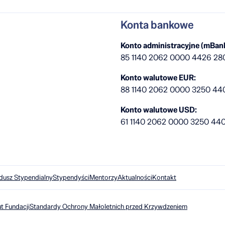
Konta bankowe
Konto administracyjne (mBank
85 1140 2062 0000 4426 28
Konto walutowe EUR:
88 1140 2062 0000 3250 44
Konto walutowe USD:
61 1140 2062 0000 3250 44
dusz Stypendialny
Stypendyści
Mentorzy
Aktualności
Kontakt
t Fundacji
Standardy Ochrony Małoletnich przed Krzywdzeniem