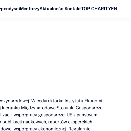
ypendyści
Mentorzy
Aktualności
Kontakt
TOP CHARITY
EN
ędzynarodowej. Wicedyrektorka Instytutu Ekonomii
 kierunku Międzynarodowe Stosunki Gospodarcze.
lizacji, współpracy gospodarczej UE z państwami
a publikacji naukowych, raportów eksperckich
rodowej współpracy ekonomicznej. Regularnie