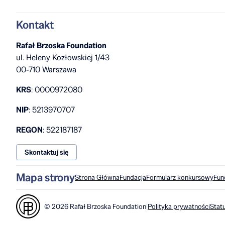
Kontakt
Rafał Brzoska Foundation
ul. Heleny Kozłowskiej 1/43
00-710 Warszawa
KRS
: 0000972080
NIP
: 5213970707
REGON
: 522187187
Skontaktuj się
Mapa strony
Strona Główna
Fundacja
Formularz konkursowy
Fun
© 2026 Rafał Brzoska Foundation
|
Polityka prywatności
Statu