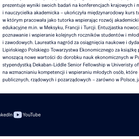
prezentuje wyniki swoich badań na konferencjach krajowych 
i nauczycielka akademicka – ukończyła międzynarodowy kurs t
w którym pracowała jako tutorka wspierając rozwój akademicki i
edukacyjne m.in. w Meksyku, Francji i Turcji. Entuzjastka now
poznawanie i wspieranie kolejnych roczników studentów i mło
i zawodowych. Laureatka nagród za osiągnięcia naukowe i dyd
Lipińskiego Polskiego Towarzystwa Ekonomicznego za książkę 
wnoszącą nowe wartości do dorobku nauk ekonomicznych w Pol
stypendystką Dekaban-Liddle Senior Fellowship w Univeristy of 
na wzmacnianiu kompetencji i wspieraniu młodych osób, które
publicznych, rządowych i pozarządowych – zarówno w Polsce, jak
nkedIn
YouTube