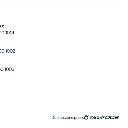
):
00 1001
00 1002
00 1003
Dostarczone przez:
x