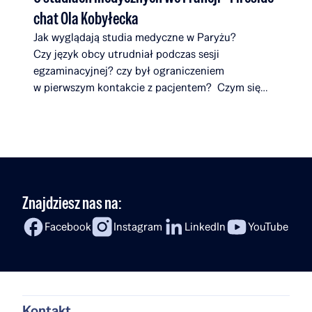
chat Ola Kobyłecka
Jak wyglądają studia medyczne w Paryżu?
Czy język obcy utrudniał podczas sesji
egzaminacyjnej? czy był ograniczeniem
w pierwszym kontakcie z pacjentem? Czym się
różnią uniwersytety we Francji od tych
w Polsce? Co zaskakuje ją najbardziej
na studiach? W najnowszym
odcinku Fireside Chat Rafał Brzoska rozmawia
z Olą Kobyłecką – Stypendystką Rafał Brzoska
Foundation, która opowiada o swojej drodze
Znajdziesz nas na:
do medycyny, badaniach nad onkologią, studiach
w Paryżu oraz planach powrotu do Polski.
Facebook
Instagram
LinkedIn
YouTube
To rozmowa o ambicji, odwadze w podejmowaniu
wyzwań i przekonaniu, że zdobywanie
doświadczeń za granicą […]
Kontakt