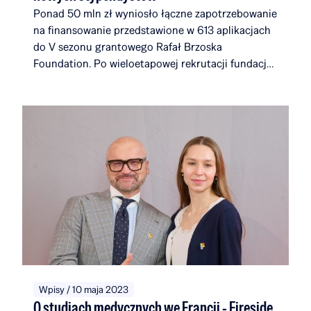
Ponad 50 mln zł wyniosło łączne zapotrzebowanie
na finansowanie przedstawione w 613 aplikacjach
do V sezonu grantowego Rafał Brzoska
Foundation. Po wieloetapowej rekrutacji fundacja
wybrała 17 nowych laureatów. Dołączają oni do
społeczności, która wraz z nimi będzie liczyć 116
stypendystów i alumnów, związanych łącznie z 51
uczelniami i instytucjami w 14 krajach na całym
świecie. W ciągu pięciu edycji Rafał Brzoska
Foundation przeznaczyło na edukację i rozwój
talentów ponad 22 mln zł. Fundusze w 100%
pochodzą z inicjatywy TOP CHARITY, której
organizatorami są Omenaa Mensah i Rafał Brzoska
angażując przedstawicieli biznesu, kultury i sztuki
z całego świata.
Wpisy / 10 maja 2023
O studiach medycznych we Francji - Fireside