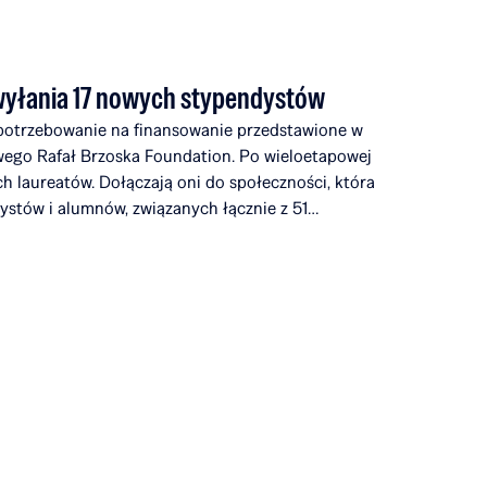
wyłania 17 nowych stypendystów
potrzebowanie na finansowanie przedstawione w
wego Rafał Brzoska Foundation. Po wieloetapowej
ch laureatów. Dołączają oni do społeczności, która
dystów i alumnów, związanych łącznie z 51
ch na całym świecie. W ciągu pięciu edycji Rafał
edukację i rozwój talentów ponad 22 mln zł.
tywy TOP CHARITY, której organizatorami są
jąc przedstawicieli biznesu, kultury i sztuki z