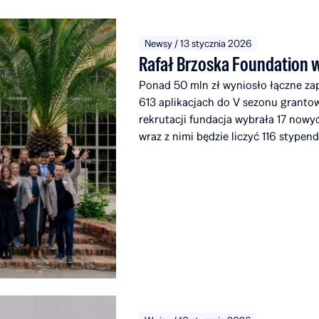
Newsy / 13 stycznia 2026
Rafał Brzoska Foundation 
Ponad 50 mln zł wyniosło łączne za
613 aplikacjach do V sezonu granto
rekrutacji fundacja wybrała 17 nowy
wraz z nimi będzie liczyć 116 stypen
uczelniami i instytucjami w 14 kraja
Brzoska Foundation przeznaczyło na 
Fundusze w 100% pochodzą z inicja
Omenaa Mensah i Rafał Brzoska angażu
całego świata.