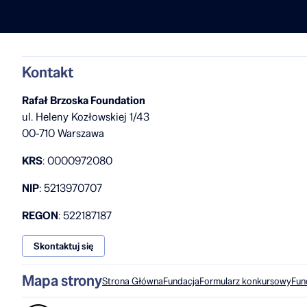
Kontakt
Rafał Brzoska Foundation
ul. Heleny Kozłowskiej 1/43
00-710 Warszawa
KRS
: 0000972080
NIP
: 5213970707
REGON
: 522187187
Skontaktuj się
Mapa strony
Strona Główna
Fundacja
Formularz konkursowy
Fun