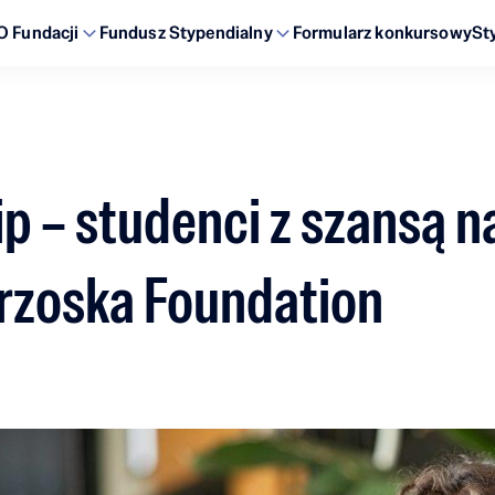
O Fundacji
Fundusz Stypendialny
Formularz konkursowy
St
ip – studenci z szansą 
Brzoska Foundation