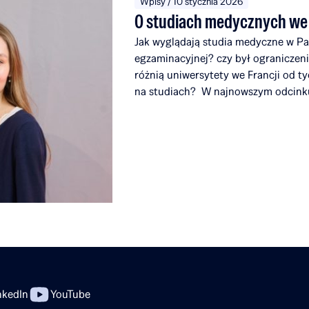
Wpisy / 10 stycznia 2026
O studiach medycznych we F
Jak wyglądają studia medyczne w Pa
egzaminacyjnej? czy był ogranicze
różnią uniwersytety we Francji od ty
na studiach? W najnowszym odcinku 
Kobyłecką – Stypendystką Rafał Brz
do medycyny, badaniach nad onkolog
do Polski. To rozmowa o ambicji, 
że zdobywanie doświadczeń za grani
nkedIn
YouTube