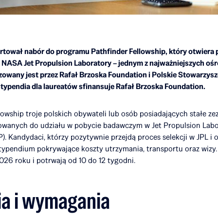
artował nabór do programu Pathfinder Fellowship, który otwiera
NASA Jet Propulsion Laboratory – jednym z najważniejszych o
izowany jest przez Rafał Brzoska Foundation i Polskie Stowarzys
typendia dla laureatów sfinansuje Rafał Brzoska Foundation.
owship troje polskich obywateli lub osób posiadających stałe ze
owanych do udziału w pobycie badawczym w Jet Propulsion Labor
. Kandydaci, którzy pozytywnie przejdą proces selekcji w JPL i 
typendium pokrywające koszty utrzymania, transportu oraz wizy
026 roku i potrwają od 10 do 12 tygodni.
a i wymagania