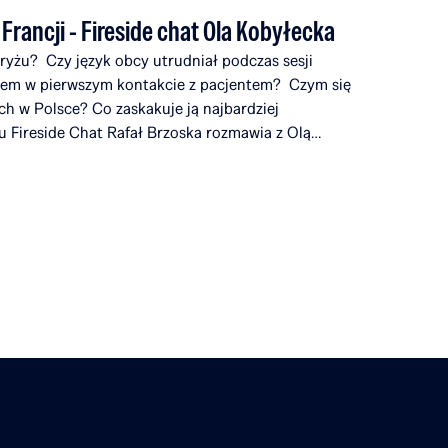
rancji - Fireside chat Ola Kobyłecka
ryżu? Czy język obcy utrudniał podczas sesji
niem w pierwszym kontakcie z pacjentem? Czym się
ch w Polsce? Co zaskakuje ją najbardziej
Fireside Chat Rafał Brzoska rozmawia z Olą
oska Foundation, która opowiada o swojej drodze
ią, studiach w Paryżu oraz planach powrotu
odwadze w podejmowaniu wyzwań i przekonaniu,
cą […]