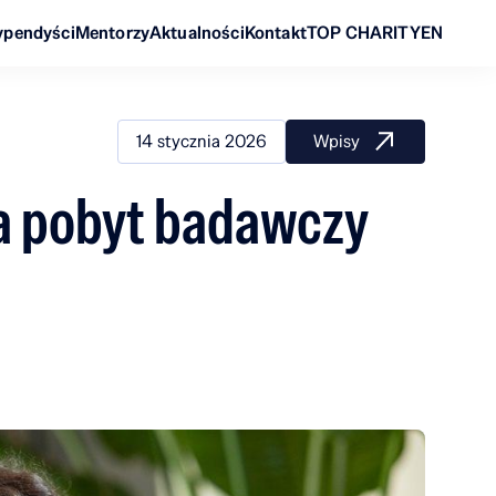
ypendyści
Mentorzy
Aktualności
Kontakt
TOP CHARITY
EN
14 stycznia 2026
Wpisy
na pobyt badawczy