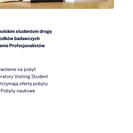
 polskim studentom drogę
środków badawczych
zenie Profesjonalistów
zwolenie na pobyt
atory Visiting Student
otrzymają ofertę pobytu
. Pobyty naukowe