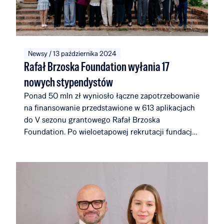
Newsy / 13 października 2024
Rafał Brzoska Foundation wyłania 17
nowych stypendystów
Ponad 50 mln zł wyniosło łączne zapotrzebowanie
na finansowanie przedstawione w 613 aplikacjach
do V sezonu grantowego Rafał Brzoska
Foundation. Po wieloetapowej rekrutacji fundacja
wybrała 17 nowych laureatów. Dołączają oni do
społeczności, która wraz z nimi będzie liczyć 116
stypendystów i alumnów, związanych łącznie z 51
uczelniami i instytucjami w 14 krajach na całym
świecie. W ciągu pięciu edycji Rafał Brzoska
Foundation przeznaczyło na edukację i rozwój
talentów ponad 22 mln zł. Fundusze w 100%