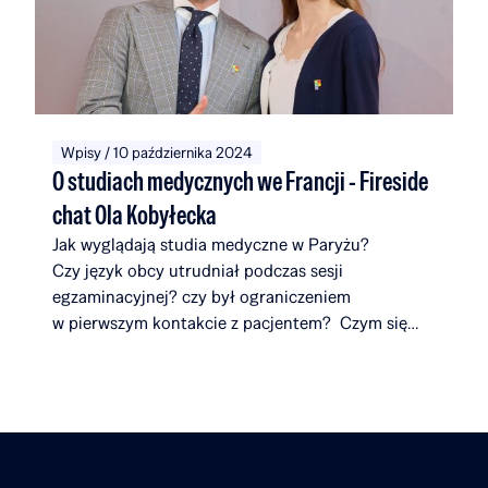
pochodzą z inicjatywy TOP CHARITY, której
organizatorami są Omenaa Mensah i Rafał Brzoska
angażując przedstawicieli biznesu, kultury i sztuki
z całego świata.
Wpisy / 10 października 2024
O studiach medycznych we Francji - Fireside
chat Ola Kobyłecka
Jak wyglądają studia medyczne w Paryżu?
Czy język obcy utrudniał podczas sesji
egzaminacyjnej? czy był ograniczeniem
w pierwszym kontakcie z pacjentem? Czym się
różnią uniwersytety we Francji od tych
w Polsce? Co zaskakuje ją najbardziej
na studiach? W najnowszym
odcinku Fireside Chat Rafał Brzoska rozmawia
z Olą Kobyłecką – Stypendystką Rafał Brzoska
Foundation, która opowiada o swojej drodze