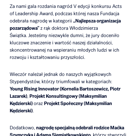
Za nami gala rozdania nagród V edycji konkursu Acts
of Leadership Award, podczas której nasza Fundacja
odebrała nagrodę w kategorii
„Najlepsza organizacja
pozarządowa”
z rąk doktora Włodzimierza
Świątka. Jesteśmy niezwykle dumni, że jury doceniło
kluczowe znaczenie i wartość naszej działalności,
skoncentrowanej na wspieraniu młodych ludzi w ich
rozwoju i kształtowaniu przyszłości.
Wieczór należał jednak do naszych wyjątkowych
Stypendystów, którzy triumfowali w kategoriach:
Young Rising Innovator (Kornelia Bartoszewicz, Piotr
Lazarek)
,
Projekt Konsultingowy (Maksymilian
Kędzierski)
oraz
Projekt Społeczny (Maksymilian
Kędzierski)
.
Dodatkowo,
nagrodę specjalną odebrali rodzice Maćka
Szymczyka i Adama Siemiątkowskiego
, którzy stworzyli