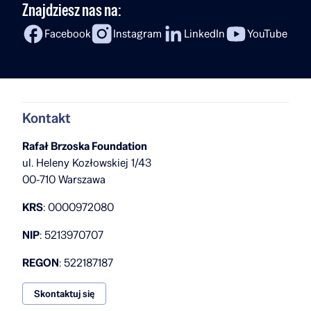
Znajdziesz nas na:
do medycyny, badaniach nad onkologią, studiach
w Paryżu oraz planach powrotu do Polski.
Facebook
Instagram
LinkedIn
YouTube
To rozmowa o ambicji, odwadze w podejmowaniu
wyzwań i przekonaniu, że zdobywanie
doświadczeń za granicą […]
Kontakt
Rafał Brzoska Foundation
ul. Heleny Kozłowskiej 1/43
00-710 Warszawa
KRS
: 0000972080
NIP
: 5213970707
REGON
: 522187187
Skontaktuj się