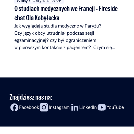
Wpisy / 10 stycznia 2026
O studiach medycznych we Francji - Fireside
chat Ola Kobyłecka
Jak wyglądają studia medyczne w Paryżu?
Czy język obcy utrudniał podczas sesji
egzaminacyjnej? czy był ograniczeniem
w pierwszym kontakcie z pacjentem? Czym się
różnią uniwersytety we Francji od tych
w Polsce? Co zaskakuje ją najbardziej
na studiach? W najnowszym
odcinku Fireside Chat Rafał Brzoska rozmawia
z Olą Kobyłecką – Stypendystką Rafał Brzoska
Foundation, która opowiada o swojej drodze
Znajdziesz nas na:
do medycyny, badaniach nad onkologią, studiach
w Paryżu oraz planach powrotu do Polski.
Facebook
Instagram
LinkedIn
YouTube
To rozmowa o ambicji, odwadze w podejmowaniu
wyzwań i przekonaniu, że zdobywanie
doświadczeń za granicą […]