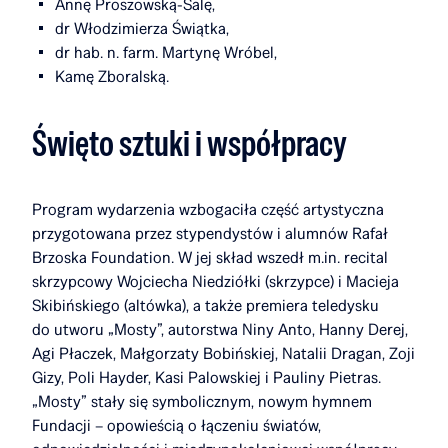
Annę Proszowską-Salę,
dr Włodzimierza Świątka,
dr hab. n. farm. Martynę Wróbel,
Kamę Zboralską.
Święto sztuki i współpracy
Program wydarzenia wzbogaciła część artystyczna
przygotowana przez stypendystów i alumnów Rafał
Brzoska Foundation. W jej skład wszedł m.in. recital
skrzypcowy Wojciecha Niedziółki (skrzypce) i Macieja
Skibińskiego (altówka), a także premiera teledysku
do utworu „Mosty”, autorstwa Niny Anto, Hanny Derej,
Agi Płaczek, Małgorzaty Bobińskiej, Natalii Dragan, Zoji
Gizy, Poli Hayder, Kasi Palowskiej i Pauliny Pietras.
„Mosty” stały się symbolicznym, nowym hymnem
Fundacji – opowieścią o łączeniu światów,