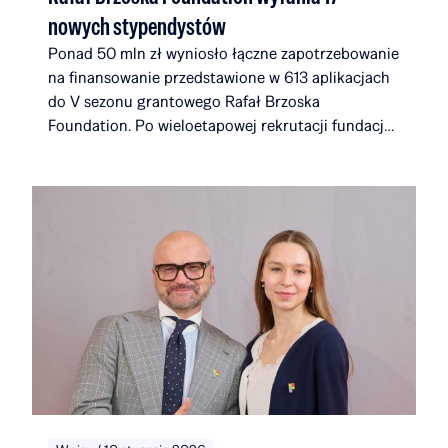
nowych stypendystów
Ponad 50 mln zł wyniosło łączne zapotrzebowanie
na finansowanie przedstawione w 613 aplikacjach
do V sezonu grantowego Rafał Brzoska
Foundation. Po wieloetapowej rekrutacji fundacja
wybrała 17 nowych laureatów. Dołączają oni do
społeczności, która wraz z nimi będzie liczyć 116
stypendystów i alumnów, związanych łącznie z 51
uczelniami i instytucjami w 14 krajach na całym
świecie. W ciągu pięciu edycji Rafał Brzoska
Foundation przeznaczyło na edukację i rozwój
talentów ponad 22 mln zł. Fundusze w 100%
pochodzą z inicjatywy TOP CHARITY, której
organizatorami są Omenaa Mensah i Rafał Brzoska
angażując przedstawicieli biznesu, kultury i sztuki
z całego świata.