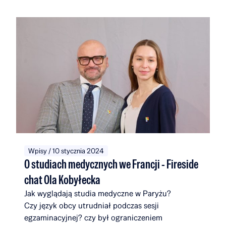
społeczności, która wraz z nimi będzie liczyć 116
stypendystów i alumnów, związanych łącznie z 51
uczelniami i instytucjami w 14 krajach na całym
świecie. W ciągu pięciu edycji Rafał Brzoska
Foundation przeznaczyło na edukację i rozwój
talentów ponad 22 mln zł. Fundusze w 100%
pochodzą z inicjatywy TOP CHARITY, której
organizatorami są Omenaa Mensah i Rafał Brzoska
angażując przedstawicieli biznesu, kultury i sztuki
z całego świata.
Wpisy / 10 stycznia 2024
O studiach medycznych we Francji - Fireside
chat Ola Kobyłecka
Jak wyglądają studia medyczne w Paryżu?
Czy język obcy utrudniał podczas sesji
egzaminacyjnej? czy był ograniczeniem