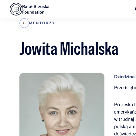
MENTORZY
Jowita Michalska
Dziedzina:
Przedsięb
Prezeska D
amerykańsk
w trudnej 
polską am
doświadcz