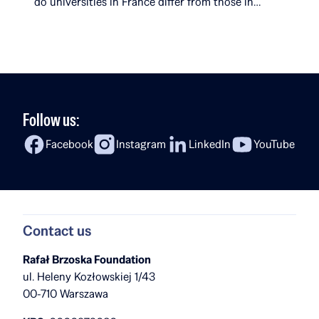
do universities in France differ from those in
Poland? What surprises her most about her
studies? In the latest episode of Fireside Chat,
Rafał Brzoska speaks with Ola Kobyłecka, a Rafał
[…]
Follow us:
Facebook
Instagram
LinkedIn
YouTube
Contact us
Rafał Brzoska Foundation
ul. Heleny Kozłowskiej 1/43
00-710 Warszawa