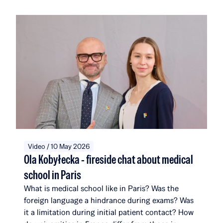
join a community that, with their addition, will
now comprise 116 scholarship recipients and
alumni, affiliated with a total of 51 universities and
institutions in 14 countries around the world. Over
the course of five editions, the Rafał Brzoska
Foundation has allocated over 22 million PLN to
education and talent development. 100% of the
funds come from the TOP CHARITY initiative,
organized by Omenaa Mensah and Rafał Brzoska,
which engages representatives from the worlds of
business, culture, and the arts from around the
globe.
Video / 10 May 2026
Ola Kobyłecka - fireside chat about medical
school in Paris
What is medical school like in Paris? Was the
foreign language a hindrance during exams? Was
it a limitation during initial patient contact? How