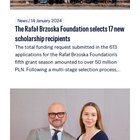
News / 14 January 2024
The Rafał Brzoska Foundation selects 17 new
scholarship recipients
The total funding request submitted in the 613
applications for the Rafał Brzoska Foundation’s
fifth grant season amounted to over 50 million
PLN. Following a multi-stage selection process,
the foundation selected 17 new recipients. They
join a community that, with their addition, will
now comprise 116 scholarship recipients and
alumni, affiliated with a total of 51 universities and
institutions in 14 countries around the world. Over
the course of five editions, the Rafał Brzoska
Foundation has allocated over 22 million PLN to
education and talent development. 100% of the
funds come from the TOP CHARITY initiative,