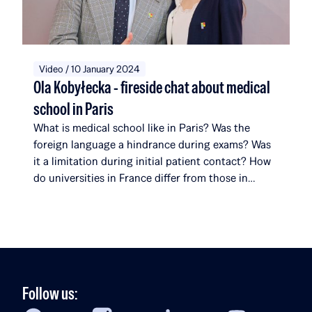
organized by Omenaa Mensah and Rafał Brzoska,
which engages representatives from the worlds of
business, culture, and the arts from around the
globe.
Video / 10 January 2024
Ola Kobyłecka - fireside chat about medical
school in Paris
What is medical school like in Paris? Was the
foreign language a hindrance during exams? Was
it a limitation during initial patient contact? How
do universities in France differ from those in
Poland? What surprises her most about her
studies? In the latest episode of Fireside Chat,
Rafał Brzoska speaks with Ola Kobyłecka, a Rafał
[…]
Follow us: